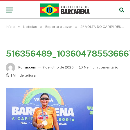
»
»
»
Início
Notícias
Esporte e Lazer
5ª VOLTA DO CARIPI REÚNE 600 ATLETAS E MARCA ABERTURA DO VERÃO 2025 EM BARCARENA
516356489_10360478553666
Por
ascom
7 de julho de 2025
Nenhum comentário
1 Min de leitura