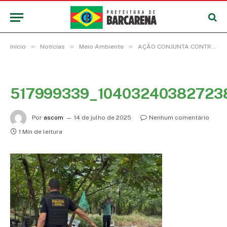
»
»
»
Início
Notícias
Meio Ambiente
AÇÃO CONJUNTA CONTRA OCUPAÇÃO IRREGULAR EM ÁREA PÚBLICA
517999339_10403240382723
Por
ascom
14 de julho de 2025
Nenhum comentário
1 Min de leitura