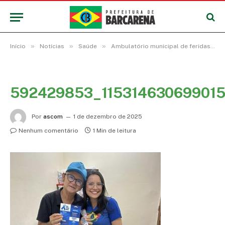
»
»
»
Início
Notícias
Saúde
Ambulatório municipal de feridas promove ação do Novembro azul com foco na saúde do homem
592429853_11531463069901
Por
ascom
1 de dezembro de 2025
Nenhum comentário
1 Min de leitura