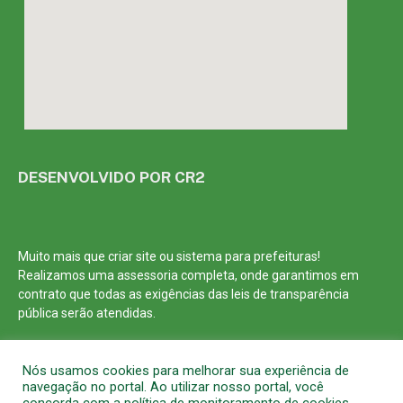
DESENVOLVIDO POR CR2
Muito mais que
criar site
ou
sistema para prefeituras
!
Realizamos uma
assessoria
completa, onde garantimos em
contrato que todas as exigências das
leis de transparência
pública
serão atendidas.
Conheça o
PNTP
e o
Radar da Transparência Pública
Nós usamos cookies para melhorar sua experiência de
navegação no portal. Ao utilizar nosso portal, você