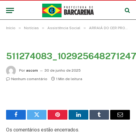
»
»
»
Início
Notícias
Assistência Social
ARRAIÁ DO CER PROMOVE INCLUSÃO E FORTALECE LAÇOS ENTRE PACIENTES, FAMILIARES E EQUIPE
511274083_10292564827124
Por
ascom
30 de junho de 2025
Nenhum comentário
1 Min de leitura
Facebook
Twitter
Pinterest
LinkedIn
Tumblr
E-
mail
Os comentários estão encerrados.