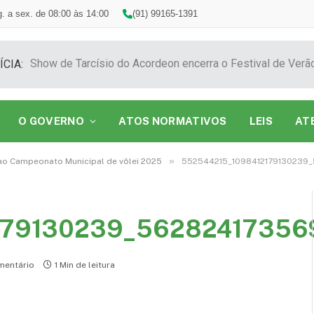
. a sex. de 08:00 às 14:00
(91) 99165-1391
ÍCIA:
O GOVERNO
ATOS NORMATIVOS
LEIS
AT
»
 ao Campeonato Municipal de vôlei 2025
552544215_1098412179130239_
179130239_56282417356
entário
1 Min de leitura