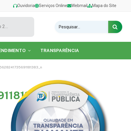
Ouvidoria
Serviços Online
Webmail
Mapa do Site
Show de Tarcísio do Acordeon encerra o Festival de Verão 2026 na Praia do Caripi
ENDIMENTO
TRANSPARÊNCIA
5628241735691181383_n
91181383_n