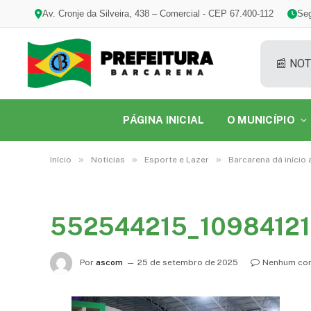
Av. Cronje da Silveira, 438 – Comercial - CEP 67.400-112
Seg
📰 NOT
PÁGINA INICIAL
O MUNICÍPIO
»
»
»
Início
Notícias
Esporte e Lazer
Barcarena dá início
552544215_1098412
Por
ascom
25 de setembro de 2025
Nenhum com