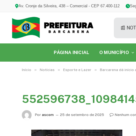
Av. Cronje da Silveira, 438 – Comercial - CEP 67.400-112
Seg
📰 NOT
PÁGINA INICIAL
O MUNICÍPIO
»
»
»
Início
Notícias
Esporte e Lazer
Barcarena dá início
552596738_1098414
Por
ascom
25 de setembro de 2025
Nenhum com