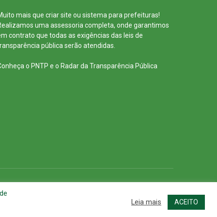
Muito mais que
criar site
ou
sistema para prefeituras
!
Realizamos uma
assessoria
completa, onde garantimos
em contrato que todas as exigências das
leis de
transparência pública
serão atendidas.
Conheça o
PNTP
e o
Radar da Transparência Pública
cessar Área Administrativa
Acessar o Webmail
 de
Leia mais
ACEITO