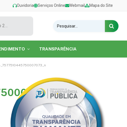
Ouvidoria
Serviços Online
Webmail
Mapa do Site
Show de Tarcísio do Acordeon encerra o Festival de Verão 2026 na Praia do Caripi
ENDIMENTO
TRANSPARÊNCIA
4_7577510445750007073_n
750007073_n