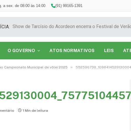
. a sex. de 08:00 às 14:00
(91) 99165-1391
ÍCIA:
O GOVERNO
ATOS NORMATIVOS
LEIS
AT
»
 ao Campeonato Municipal de vôlei 2025
552596738_109841452913000
529130004_7577510445
entário
1 Min de leitura