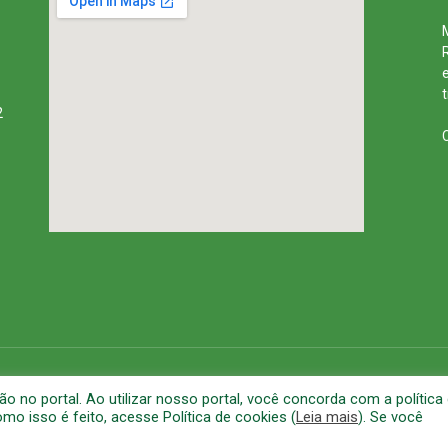
2
rena
Mapa do Site
A
no portal. Ao utilizar nosso portal, você concorda com a política
o isso é feito, acesse Política de cookies (
Leia mais
). Se você