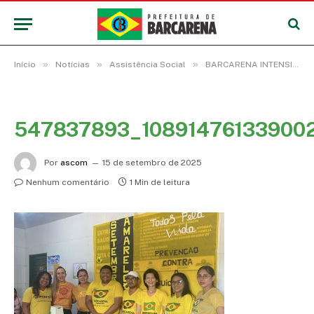
»
»
»
Início
Notícias
Assistência Social
BARCARENA INTENSIFICA AÇÕES DE CONSCIENTIZAÇÃO SOBRE SAÚDE MENTAL DURANTE SETEMBRO AMARELO
547837893_10891476133900
Por
ascom
15 de setembro de 2025
Nenhum comentário
1 Min de leitura