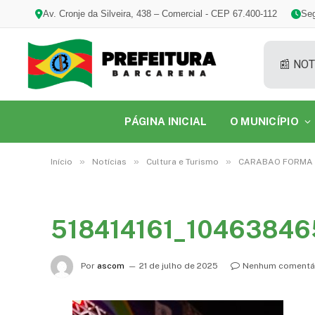
Av. Cronje da Silveira, 438 – Comercial - CEP 67.400-112
Seg
📰 NOT
PÁGINA INICIAL
O MUNICÍPIO
»
»
»
Início
Notícias
Cultura e Turismo
CARABAO FORMA C
518414161_1046384
Por
ascom
21 de julho de 2025
Nenhum comentá