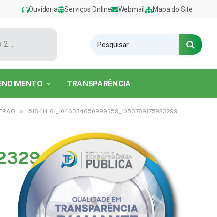
Ouvidoria
Serviços Online
Webmail
Mapa do Site
Show de Tarcísio do Acordeon encerra o Festival de Verão 2026 na Praia do Caripi
ENDIMENTO
TRANSPARÊNCIA
»
VERÃO
518414161_1046384650999659_1053789175923299262_n
23299262_n