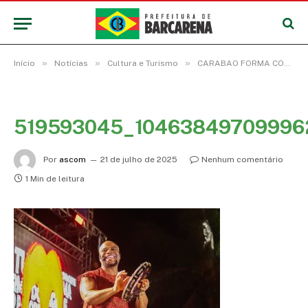
»
»
»
Início
Notícias
Cultura e Turismo
CARABAO FORMA CORO NO CARIPI E ENCERRA A PRIMEIRA NOITE DE SHOWS DO FESTIVAL DE VERÃO
519593045_10463849709996
Por
ascom
21 de julho de 2025
Nenhum comentário
1 Min de leitura