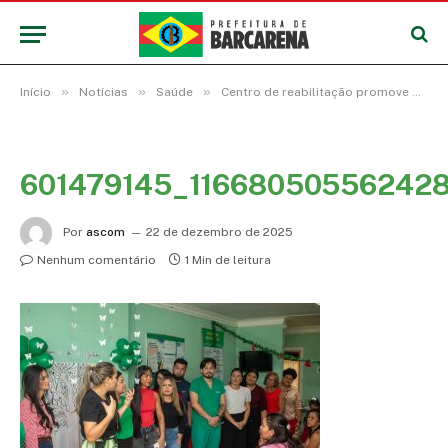
»
»
»
Início
Notícias
Saúde
Centro de reabilitação promove programação de Natal com pacientes, familiares e servidores
601479145_11668050556242
Por
ascom
22 de dezembro de 2025
Nenhum comentário
1 Min de leitura