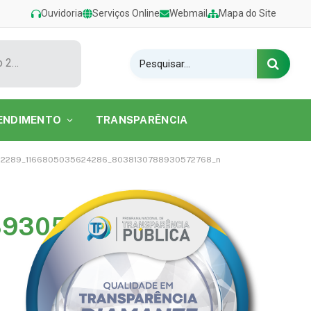
Ouvidoria
Serviços Online
Webmail
Mapa do Site
Show de Tarcísio do Acordeon encerra o Festival de Verão 2026 na Praia do Caripi
ENDIMENTO
TRANSPARÊNCIA
2289_1166805035624286_8038130788930572768_n
8930572768_n