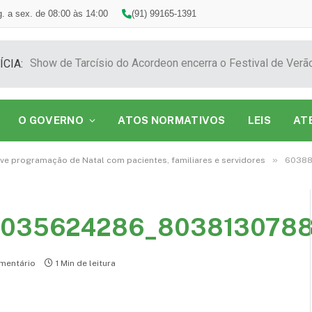
. a sex. de 08:00 às 14:00
(91) 99165-1391
ÍCIA:
O GOVERNO
ATOS NORMATIVOS
LEIS
AT
»
ve programação de Natal com pacientes, familiares e servidores
60388
5035624286_803813078
mentário
1 Min de leitura