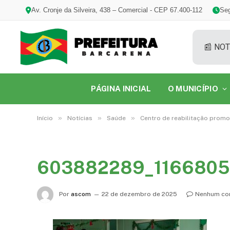
Av. Cronje da Silveira, 438 – Comercial - CEP 67.400-112
Seg
📰 NOT
PÁGINA INICIAL
O MUNICÍPIO
»
»
»
Início
Notícias
Saúde
Centro de reabilitação promo
603882289_116680
Por
ascom
22 de dezembro de 2025
Nenhum co