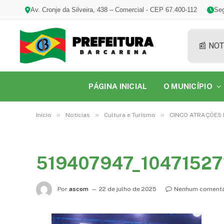
Av. Cronje da Silveira, 438 – Comercial - CEP 67.400-112
Seg
📰 NOT
PÁGINA INICIAL
O MUNICÍPIO
»
»
»
Início
Notícias
Cultura e Turismo
CINCO ATRAÇÕES 
519407947_1047152
Por
ascom
22 de julho de 2025
Nenhum comentá