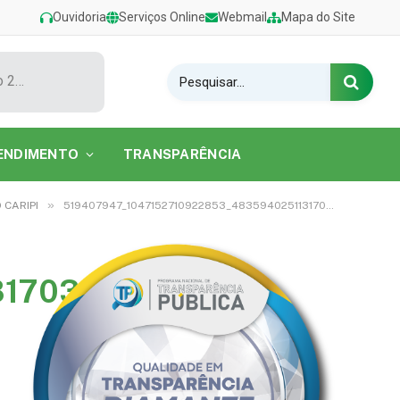
Ouvidoria
Serviços Online
Webmail
Mapa do Site
Show de Tarcísio do Acordeon encerra o Festival de Verão 2026 na Praia do Caripi
ENDIMENTO
TRANSPARÊNCIA
»
 CARIPI
519407947_1047152710922853_4835940251131703105_n
31703105_n