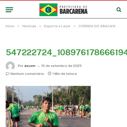
»
»
»
Início
Notícias
Esporte e Lazer
CORRIDA DO ABACAXI MOVIMENTA FESTIVAL E PREMIA VENCEDORES EM DIVERSAS CATEGORIAS
547222724_10897617866619
Por
ascom
15 de setembro de 2025
Nenhum comentário
1 Min de leitura