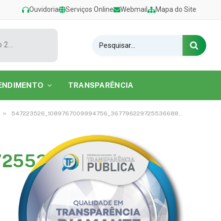
Ouvidoria
Serviços Online
Webmail
Mapa do Site
Show de Tarcísio do Acordeon encerra o Festival de Verão 2026 na Praia do Caripi
ENDIMENTO
TRANSPARÊNCIA
»
547223526_1089767009994756_3677962297255366883_n
7255366883_n