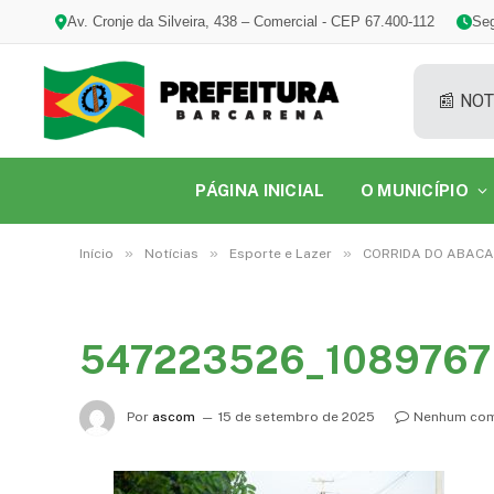
Av. Cronje da Silveira, 438 – Comercial - CEP 67.400-112
Seg
📰 NOT
PÁGINA INICIAL
O MUNICÍPIO
»
»
»
Início
Notícias
Esporte e Lazer
CORRIDA DO ABACA
547223526_108976
Por
ascom
15 de setembro de 2025
Nenhum com