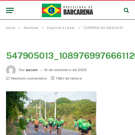
»
»
»
Início
Notícias
Esporte e Lazer
CORRIDA DO ABACAXI MOVIMENTA FESTIVAL E PREMIA VENCEDORES EM DIVERSAS CATEGORIAS
547905013_10897699766611
Por
ascom
15 de setembro de 2025
Nenhum comentário
1 Min de leitura