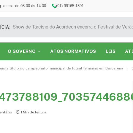
. a sex. de 08:00 às 14:00
(91) 99165-1391
ÍCIA:
O GOVERNO
ATOS NORMATIVOS
LEIS
AT
»
uista título do campeonato municipal de futsal feminino em Barcarena
473788109_7035744688
ntário
1 Min de leitura