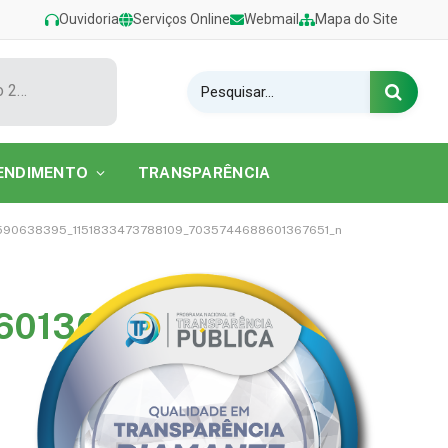
Ouvidoria
Serviços Online
Webmail
Mapa do Site
Show de Tarcísio do Acordeon encerra o Festival de Verão 2026 na Praia do Caripi
ENDIMENTO
TRANSPARÊNCIA
590638395_1151833473788109_7035744688601367651_n
601367651_n