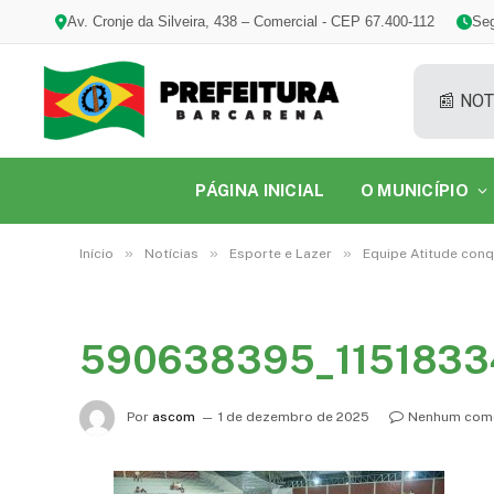
Av. Cronje da Silveira, 438 – Comercial - CEP 67.400-112
Seg
📰 NOT
PÁGINA INICIAL
O MUNICÍPIO
»
»
»
Início
Notícias
Esporte e Lazer
Equipe Atitude conq
590638395_1151833
Por
ascom
1 de dezembro de 2025
Nenhum come