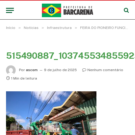
»
»
»
Início
Notícias
Infraestrutura
FEIRA DO PIONEIRO FUNCIONA EM LOCAL PROVISÓRIO DURANTE OBRAS DE REQUALIFICAÇÃO
515490887_10374553485592
Por
ascom
9 de julho de 2025
Nenhum comentário
1 Min de leitura