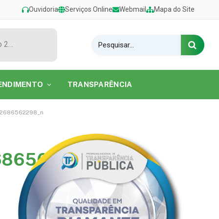
Ouvidoria
Serviços Online
Webmail
Mapa do Site
Show de Tarcísio do Acordeon encerra o Festival de Verão 2026 na Praia do Caripi
ENDIMENTO
TRANSPARÊNCIA
42686562298_n
686562298_n