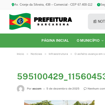
Av. Cronje da Silveira, 438 – Comercial - CEP 67.400-112
Seg
📰 NOT
PÁGINA INICIAL
O MUNICÍPIO
»
»
»
Início
Notícias
Infraestrutura
O asfalto avança em v
595100429_1156045
Por
ascom
5 de dezembro de 2025
Nenhum com