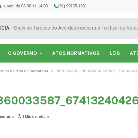
. a sex. de 08:00 às 14:00
(91) 99165-1391
ÍCIA:
O GOVERNO
ATOS NORMATIVOS
LEIS
AT
»
ários bairros de Barcarena
595100429_1156045360033587_67413240
360033587_6741324042
entário
1 Min de leitura