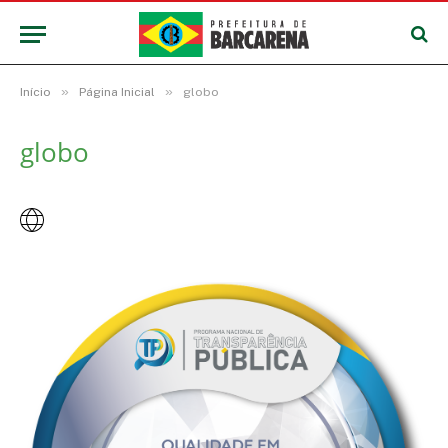
»
»
Início
Página Inicial
globo
globo