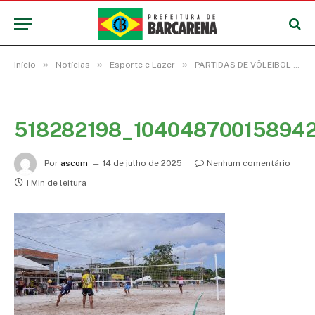
»
»
»
Início
Notícias
Esporte e Lazer
PARTIDAS DE VÔLEIBOL E FUTEVÔLEI MOVIMENTAM A PROGRAMAÇÃO DE VERÃO NA PRAIA DO CARIPI
518282198_10404870015894
Por
ascom
14 de julho de 2025
Nenhum comentário
1 Min de leitura