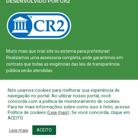
DESENVOLVIDO POR CR2
Muito mais que
criar site
ou
sistema para prefeituras
!
Realizamos uma
assessoria
completa, onde garantimos em
contrato que todas as exigências das
leis de transparência
pública
serão atendidas.
Conheça o
PNTP
e o
Radar da Transparência Pública
Nós usamos cookies para melhorar sua experiência de
navegação no portal. Ao utilizar nosso portal, você
concorda com a política de monitoramento de cookies.
Para ter mais informações sobre como isso é feito, acesse
Política de cookies (
Leia mais
). Se você concorda, clique em
Todos os direitos reservados a Prefeitura Municipal de Barcarena
ACEITO.
Mapa do Site
Acessar Área Administrativa
Acessar o Webmail
Leia mais
ACEITO