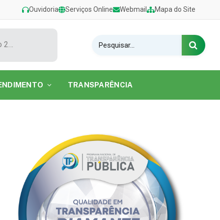
Ouvidoria
Serviços Online
Webmail
Mapa do Site
Show de Tarcísio do Acordeon encerra o Festival de Verão 2026 na Praia do Caripi
ENDIMENTO
TRANSPARÊNCIA