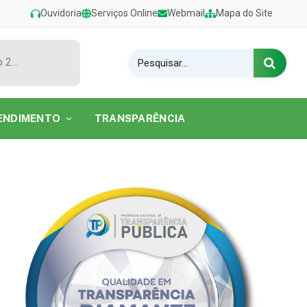
Ouvidoria
Serviços Online
Webmail
Mapa do Site
Show de Tarcísio do Acordeon encerra o Festival de Verão 2026 na Praia do Caripi
ENDIMENTO
TRANSPARÊNCIA