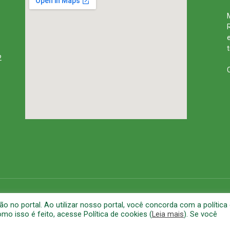
2
rena
Mapa do Site
A
no portal. Ao utilizar nosso portal, você concorda com a política
o isso é feito, acesse Política de cookies (
Leia mais
). Se você