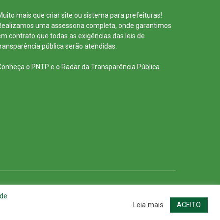
Muito mais que
criar site
ou
sistema para prefeituras
!
Realizamos uma
assessoria
completa, onde garantimos
em contrato que todas as exigências das
leis de
transparência pública
serão atendidas.
Conheça o
PNTP
e o
Radar da Transparência Pública
cessar Área Administrativa
Acessar o Webmail
 de
Leia mais
ACEITO