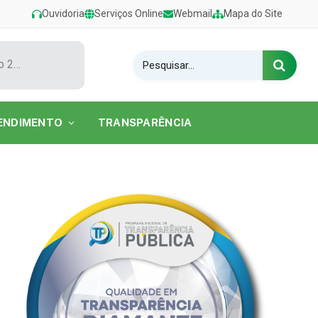
Ouvidoria
Serviços Online
Webmail
Mapa do Site
Show de Tarcísio do Acordeon encerra o Festival de Verão 2026 na Praia do Caripi
ENDIMENTO
TRANSPARÊNCIA