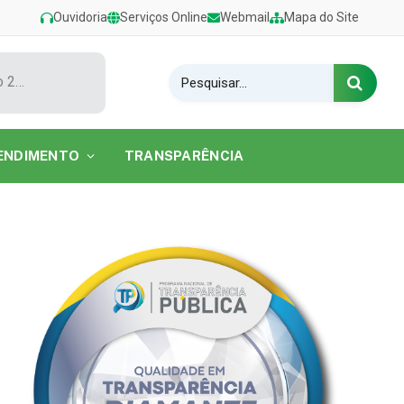
Ouvidoria
Serviços Online
Webmail
Mapa do Site
Show de Tarcísio do Acordeon encerra o Festival de Verão 2026 na Praia do Caripi
ENDIMENTO
TRANSPARÊNCIA