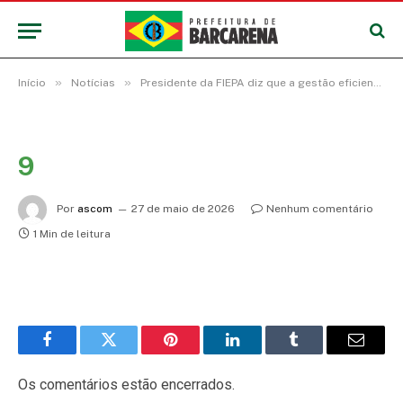
»
»
Início
Notícias
Presidente da FIEPA diz que a gestão eficiente da prefeitura de Barcarena é fator determinante para o crescimento e fortalecimento da indústria
9
Por
ascom
27 de maio de 2026
Nenhum comentário
1 Min de leitura
Facebook
Twitter
Pinterest
LinkedIn
Tumblr
E-
mail
Os comentários estão encerrados.