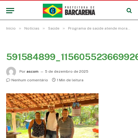
»
»
»
Início
Notícias
Saúde
Programa de saúde atende moradores da zona rural e das ilhas de Barcarena
591584899_11560552366992
Por
ascom
5 de dezembro de 2025
Nenhum comentário
1 Min de leitura