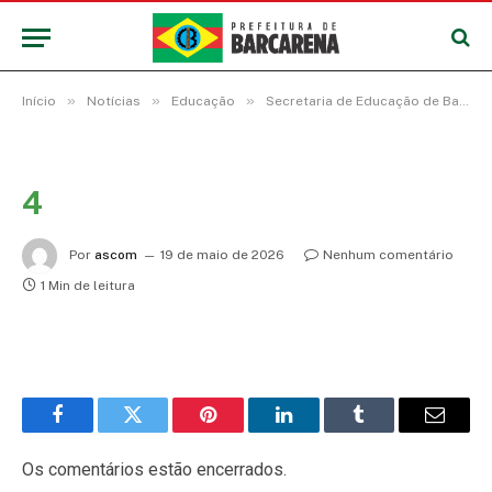
»
»
»
Início
Notícias
Educação
Secretaria de Educação de Barcarena promove encontro formativo para vigilantes sobre bullying e conflitos na escola
4
Por
ascom
19 de maio de 2026
Nenhum comentário
1 Min de leitura
Facebook
Twitter
Pinterest
LinkedIn
Tumblr
E-
mail
Os comentários estão encerrados.