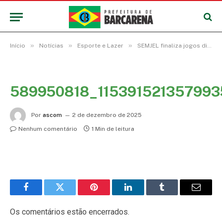
»
»
»
Início
Notícias
Esporte e Lazer
SEMJEL finaliza jogos distritais do Aicaraú e da estrada com grandes partidas
589950818_115391521357993
Por
ascom
2 de dezembro de 2025
Nenhum comentário
1 Min de leitura
Facebook
Twitter
Pinterest
LinkedIn
Tumblr
E-
mail
Os comentários estão encerrados.