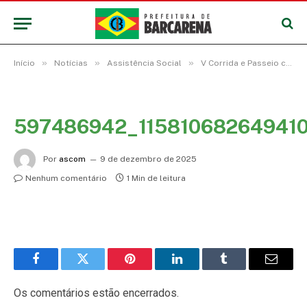
»
»
»
Início
Notícias
Assistência Social
V Corrida e Passeio ciclístico do homem pelo fim da violência contra a mulher mobiliza sociedade barcarenense
597486942_11581068264941
Por
ascom
9 de dezembro de 2025
Nenhum comentário
1 Min de leitura
Facebook
Twitter
Pinterest
LinkedIn
Tumblr
E-
mail
Os comentários estão encerrados.