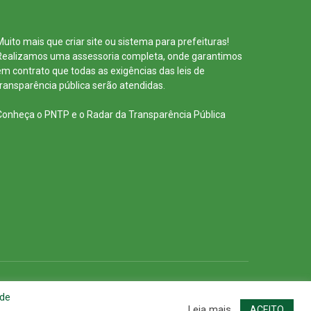
Muito mais que
criar site
ou
sistema para prefeituras
!
Realizamos uma
assessoria
completa, onde garantimos
em contrato que todas as exigências das
leis de
transparência pública
serão atendidas.
Conheça o
PNTP
e o
Radar da Transparência Pública
cessar Área Administrativa
Acessar o Webmail
 de
Leia mais
ACEITO