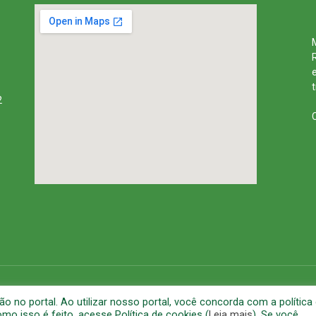
2
rena
Mapa do Site
A
no portal. Ao utilizar nosso portal, você concorda com a política
o isso é feito, acesse Política de cookies (
Leia mais
). Se você