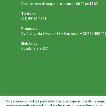
Atendimento de segunda a sexta de 08:00 às 14:00
Telefone:
(91) 99165-1391
Presencial:
Av. Cronge da Silveira, 438 – Comercial – CEP 67.400-11
Eletrônico:
Ouvidoria
/
e-SIC
Todos os direitos reservados a Prefeitura Municipal de Barca
Nós usamos cookies para melhorar sua experiência de navegação 
monitoramento de cookies. Para ter mais informações sobre com