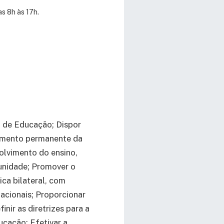
s 8h às 17h.
l de Educação; Dispor
amento permanente da
lvimento do ensino,
munidade; Promover o
ica bilateral, com
rnacionais; Proporcionar
nir as diretrizes para a
ucação; Efetivar a