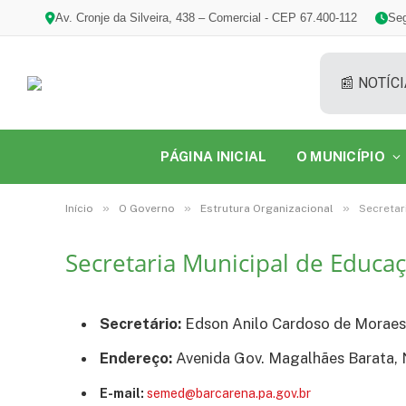
Av. Cronje da Silveira, 438 – Comercial - CEP 67.400-112
Seg
📰 NOTÍCI
PÁGINA INICIAL
O MUNICÍPIO
»
»
»
Início
O Governo
Estrutura Organizacional
Secretar
Secretaria Municipal de Educa
Secretário:
Edson Anilo Cardoso de Moraes
Endereço:
Avenida Gov. Magalhães Barata, N
E-mail:
semed@barcarena.pa.gov.br