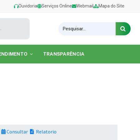
Ouvidoria
Serviços Online
Webmail
Mapa do Site
estival de Verão 2026 na Praia do Caripi
ENDIMENTO
TRANSPARÊNCIA