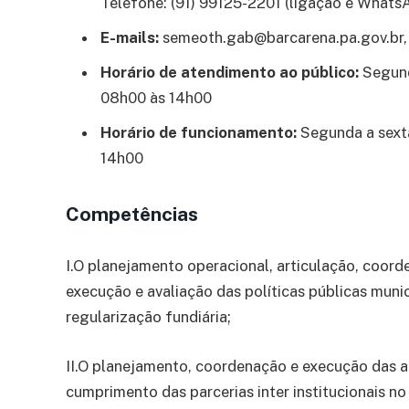
Telefone: (91) 99125-2201 (ligação e Whats
E-mails:
semeoth.gab@barcarena.pa.gov.br
Horário de atendimento ao público:
Segund
08h00 às 14h00
Horário de funcionamento:
Segunda a sexta
14h00
Competências
I.O planejamento operacional, articulação, coord
execução e avaliação das políticas públicas munici
regularização fundiária;
II.O planejamento, coordenação e execução das at
cumprimento das parcerias inter institucionais n