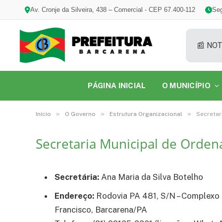
Av. Cronje da Silveira, 438 – Comercial - CEP 67.400-112
Seg
📰 NOT
PÁGINA INICIAL
O MUNICÍPIO
»
»
»
Início
O Governo
Estrutura Organizacional
Secretar
Secretaria Municipal de Orden
Secretária:
Ana Maria da Silva Botelho
Endereço:
Rodovia PA 481, S/N – Complexo 
Francisco, Barcarena/PA