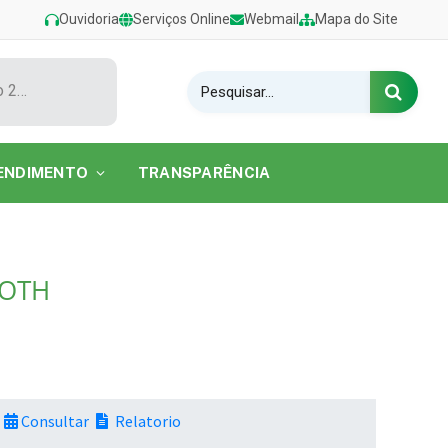
Ouvidoria
Serviços Online
Webmail
Mapa do Site
Show de Tarcísio do Acordeon encerra o Festival de Verão 2026 na Praia do Caripi
ENDIMENTO
TRANSPARÊNCIA
MOTH