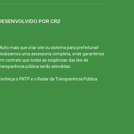
DESENVOLVIDO POR CR2
Muito mais que
criar site
ou
sistema para prefeituras
!
Realizamos uma
assessoria
completa, onde garantimos
em contrato que todas as exigências das
leis de
transparência pública
serão atendidas.
Conheça o
PNTP
e o
Radar da Transparência Pública