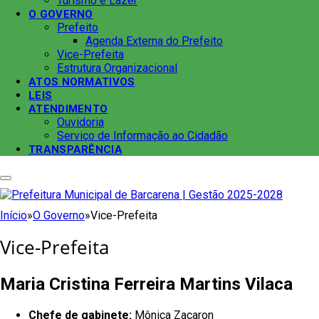
Turismo e Lazer
O GOVERNO
Prefeito
Agenda Externa do Prefeito
Vice-Prefeita
Estrutura Organizacional
ATOS NORMATIVOS
LEIS
ATENDIMENTO
Ouvidoria
Serviço de Informação ao Cidadão
TRANSPARÊNCIA
Início
»
O Governo
»
Vice-Prefeita
Vice-Prefeita
Maria Cristina Ferreira Martins Vilaca
Chefe de gabinete:
Mônica Zacaron