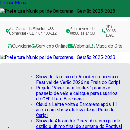
Fechar Menu
(91)
Av. Cronje da Silveira, 438 –
Seg. a sex. de
99165-
Comercial - CEP 67.400-112
08:00 às 14:00
1391
Ouvidoria
Serviços Online
Webmail
Mapa do Site
Show de Tarcísio do Acordeon encerra o
Festival de Verão 2026 na Praia do Caripi
Projeto ”Viver sem limites” promove
passeio de vela e caiaque para usuários
do CER II em Barcarena
Claudia Leitte volta a Barcarena após 11
anos com show eletrizante na Praia do
Caripi
Show de Alexandre Pires abre em grande
estilo o último final de semana do Festival
📰