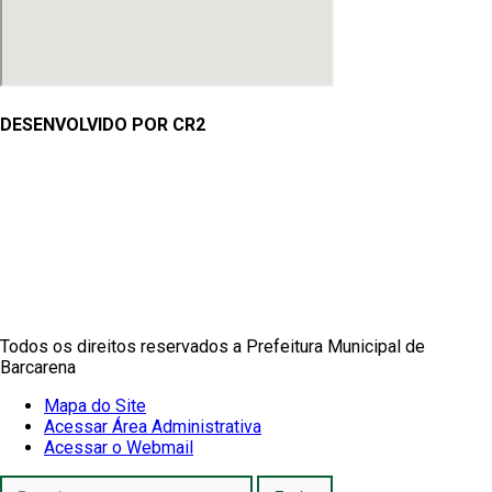
DESENVOLVIDO POR CR2
Muito mais que
criar site
ou
sistema para prefeituras
!
Realizamos uma
assessoria
completa, onde garantimos em
contrato que todas as exigências das
leis de transparência
pública
serão atendidas.
Conheça o
PNTP
e o
Radar da Transparência Pública
Todos os direitos reservados a Prefeitura Municipal de
Barcarena
Mapa do Site
Acessar Área Administrativa
Acessar o Webmail