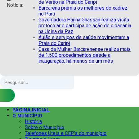
de Verão na Praia do Caripi
Notícia:
Barcarena premia os melhores do xadrez
no Pará
Governadora Hanna Ghassan realiza visita
protocolar e participa de ação de cidadania
na Usina da Paz
Aulão e serviços de saúde movimentam a
Praia do Caripi
Casa da Mulher Barcarenense realiza mais
de 1.500 procedimentos desde a
inauguração, há menos de um mês
PÁGINA INICIAL
O MUNICÍPIO
História
Sobre o Município
Telefones Úteis e CEP’s do município