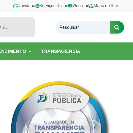
Ouvidoria
Serviços Online
Webmail
Mapa do Site
Show de Tarcísio do Acordeon encerra o Festival de Verão 2026 na Praia do Caripi
ENDIMENTO
TRANSPARÊNCIA