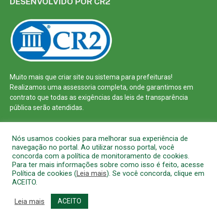
DESENVOLVIDO POR CR2
Muito mais que
criar site
ou
sistema para prefeituras
!
Realizamos uma
assessoria
completa, onde garantimos em
contrato que todas as exigências das
leis de transparência
pública
serão atendidas.
Conheça o
PNTP
e o
Radar da Transparência Pública
Nós usamos cookies para melhorar sua experiência de
navegação no portal. Ao utilizar nosso portal, você
concorda com a política de monitoramento de cookies.
Para ter mais informações sobre como isso é feito, acesse
Política de cookies (
Leia mais
). Se você concorda, clique em
Todos os direitos reservados a Prefeitura Municipal de Barcarena
ACEITO.
Mapa do Site
Acessar Área Administrativa
Acessar o Webmail
Leia mais
ACEITO