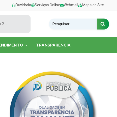
Ouvidoria
Serviços Online
Webmail
Mapa do Site
Show de Tarcísio do Acordeon encerra o Festival de Verão 2026 na Praia do Caripi
ENDIMENTO
TRANSPARÊNCIA