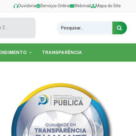
Ouvidoria
Serviços Online
Webmail
Mapa do Site
Show de Tarcísio do Acordeon encerra o Festival de Verão 2026 na Praia do Caripi
ENDIMENTO
TRANSPARÊNCIA