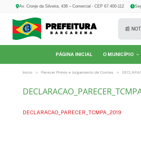
Av. Cronje da Silveira, 438 – Comercial - CEP 67.400-112
Seg
📰 NOT
PÁGINA INICIAL
O MUNICÍPIO
»
»
Início
Parecer Prévio e Julgamento de Contas
DECLARA
DECLARACAO_PARECER_TCMPA
DECLARACAO_PARECER_TCMPA_2019