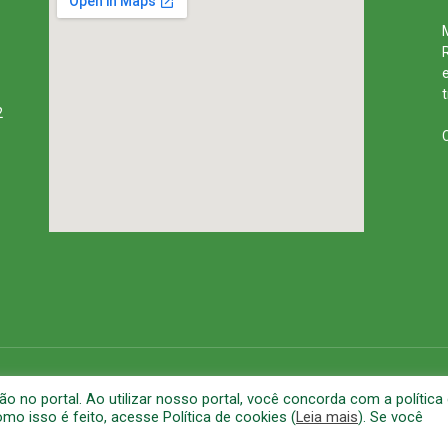
2
rena
Mapa do Site
A
no portal. Ao utilizar nosso portal, você concorda com a política
o isso é feito, acesse Política de cookies (
Leia mais
). Se você