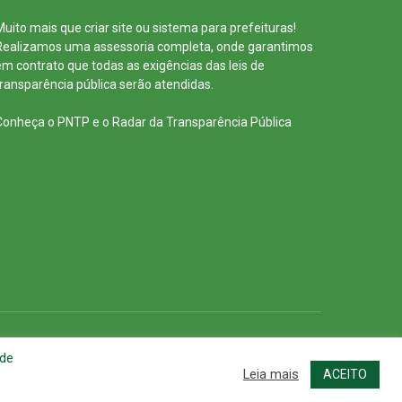
Muito mais que
criar site
ou
sistema para prefeituras
!
Realizamos uma
assessoria
completa, onde garantimos
em contrato que todas as exigências das
leis de
transparência pública
serão atendidas.
Conheça o
PNTP
e o
Radar da Transparência Pública
cessar Área Administrativa
Acessar o Webmail
 de
Leia mais
ACEITO