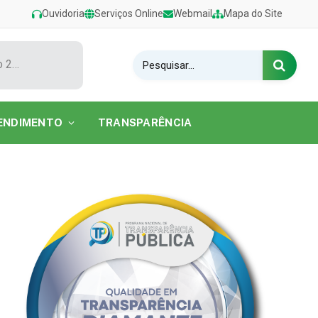
Ouvidoria
Serviços Online
Webmail
Mapa do Site
Show de Tarcísio do Acordeon encerra o Festival de Verão 2026 na Praia do Caripi
ENDIMENTO
TRANSPARÊNCIA