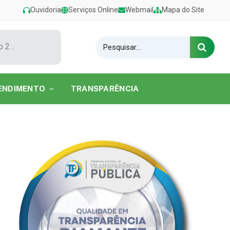
Ouvidoria
Serviços Online
Webmail
Mapa do Site
Show de Tarcísio do Acordeon encerra o Festival de Verão 2026 na Praia do Caripi
ENDIMENTO
TRANSPARÊNCIA