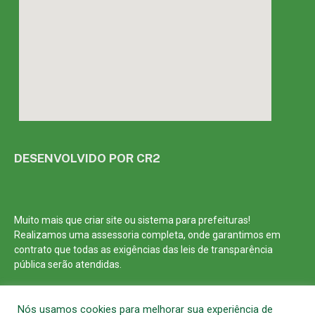
DESENVOLVIDO POR CR2
Muito mais que
criar site
ou
sistema para prefeituras
!
Realizamos uma
assessoria
completa, onde garantimos em
contrato que todas as exigências das
leis de transparência
pública
serão atendidas.
Conheça o
PNTP
e o
Radar da Transparência Pública
Nós usamos cookies para melhorar sua experiência de