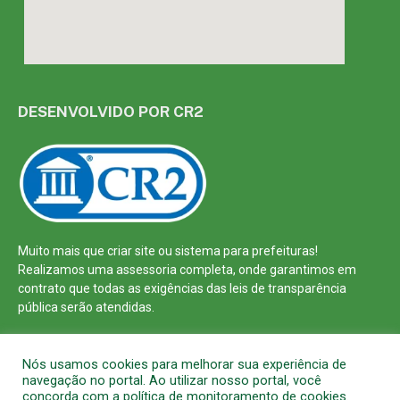
DESENVOLVIDO POR CR2
Muito mais que
criar site
ou
sistema para prefeituras
!
Realizamos uma
assessoria
completa, onde garantimos em
contrato que todas as exigências das
leis de transparência
pública
serão atendidas.
Conheça o
PNTP
e o
Radar da Transparência Pública
Nós usamos cookies para melhorar sua experiência de
navegação no portal. Ao utilizar nosso portal, você
concorda com a política de monitoramento de cookies.