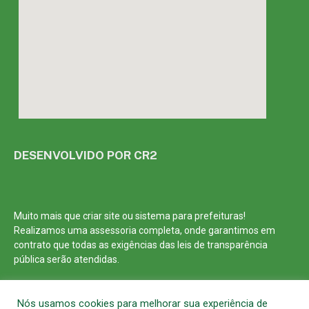
DESENVOLVIDO POR CR2
Muito mais que
criar site
ou
sistema para prefeituras
!
Realizamos uma
assessoria
completa, onde garantimos em
contrato que todas as exigências das
leis de transparência
pública
serão atendidas.
Conheça o
PNTP
e o
Radar da Transparência Pública
Nós usamos cookies para melhorar sua experiência de