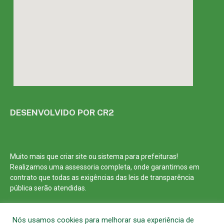
DESENVOLVIDO POR CR2
Muito mais que
criar site
ou
sistema para prefeituras
!
Realizamos uma
assessoria
completa, onde garantimos em
contrato que todas as exigências das
leis de transparência
pública
serão atendidas.
Conheça o
PNTP
e o
Radar da Transparência Pública
Nós usamos cookies para melhorar sua experiência de