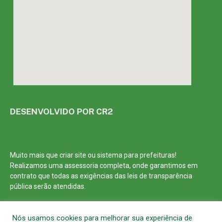
DESENVOLVIDO POR CR2
Muito mais que
criar site
ou
sistema para prefeituras
!
Realizamos uma
assessoria
completa, onde garantimos em
contrato que todas as exigências das
leis de transparência
pública
serão atendidas.
Conheça o
PNTP
e o
Radar da Transparência Pública
Nós usamos cookies para melhorar sua experiência de