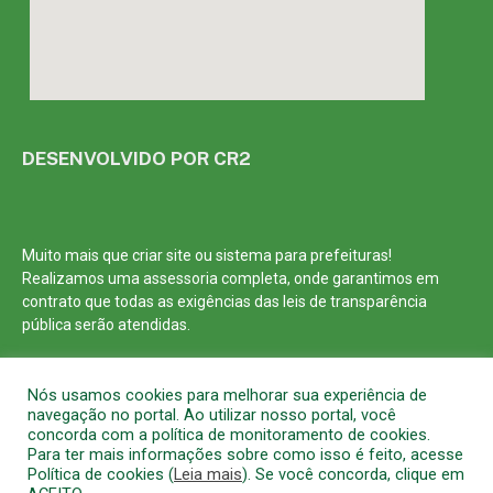
DESENVOLVIDO POR CR2
Muito mais que
criar site
ou
sistema para prefeituras
!
Realizamos uma
assessoria
completa, onde garantimos em
contrato que todas as exigências das
leis de transparência
pública
serão atendidas.
Conheça o
PNTP
e o
Radar da Transparência Pública
Nós usamos cookies para melhorar sua experiência de
navegação no portal. Ao utilizar nosso portal, você
concorda com a política de monitoramento de cookies.
Para ter mais informações sobre como isso é feito, acesse
Política de cookies (
Leia mais
). Se você concorda, clique em
Todos os direitos reservados a Prefeitura Municipal de Barcarena