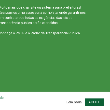
Muito mais que
criar site
ou
sistema para prefeituras
!
Realizamos uma
assessoria
completa, onde garantimos
em contrato que todas as exigências das
leis de
transparência pública
serão atendidas.
Conheça o
PNTP
e o
Radar da Transparência Pública
cessar Área Administrativa
Acessar o Webmail
 de
Leia mais
ACEITO