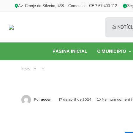
Av. Cronje da Silveira, 438 – Comercial - CEP 67.400-112
Seg
📰 NOTÍCI
PÁGINA INICIAL
O MUNICÍPIO
»
»
Início
Por
ascom
17 de abril de 2024
Nenhum comentár