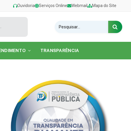
Ouvidoria
Serviços Online
Webmail
Mapa do Site
estival de Verão 2026 na Praia do Caripi
ENDIMENTO
TRANSPARÊNCIA