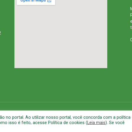
2
rena
Mapa do Site
A
no portal. Ao utilizar nosso portal, você concorda com a política
o isso é feito, acesse Política de cookies (
Leia mais
). Se você