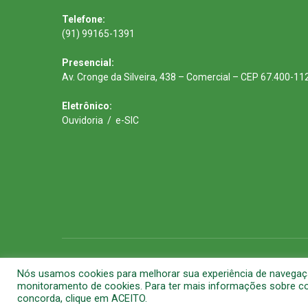
Telefone:
(91) 99165-1391
Presencial:
Av. Cronge da Silveira, 438 – Comercial – CEP 67.400-11
Eletrônico:
Ouvidoria
/
e-SIC
Todos os direitos reservados a Prefeitura Municipal de Barca
Nós usamos cookies para melhorar sua experiência de navegação 
monitoramento de cookies. Para ter mais informações sobre com
concorda, clique em ACEITO.