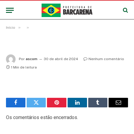
»
»
Início
Por
ascom
30 de abril de 2024
Nenhum comentário
1 Min de leitura
Facebook
Twitter
Pinterest
LinkedIn
Tumblr
E-
mail
Os comentários estão encerrados.