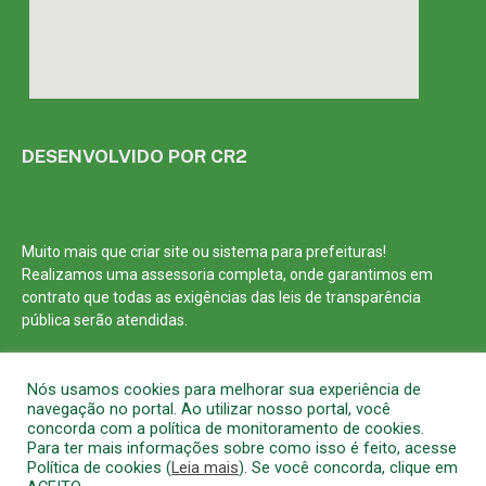
DESENVOLVIDO POR CR2
Muito mais que
criar site
ou
sistema para prefeituras
!
Realizamos uma
assessoria
completa, onde garantimos em
contrato que todas as exigências das
leis de transparência
pública
serão atendidas.
Conheça o
PNTP
e o
Radar da Transparência Pública
Nós usamos cookies para melhorar sua experiência de
navegação no portal. Ao utilizar nosso portal, você
concorda com a política de monitoramento de cookies.
Para ter mais informações sobre como isso é feito, acesse
Política de cookies (
Leia mais
). Se você concorda, clique em
Todos os direitos reservados a Prefeitura Municipal de Barcarena