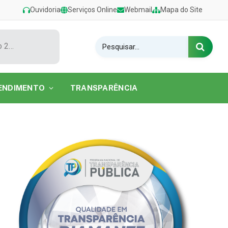
Ouvidoria
Serviços Online
Webmail
Mapa do Site
Show de Tarcísio do Acordeon encerra o Festival de Verão 2026 na Praia do Caripi
ENDIMENTO
TRANSPARÊNCIA