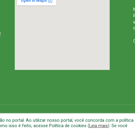
2
rena
Mapa do Site
A
no portal. Ao utilizar nosso portal, você concorda com a política
o isso é feito, acesse Política de cookies (
Leia mais
). Se você