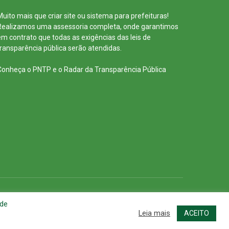
Muito mais que
criar site
ou
sistema para prefeituras
!
Realizamos uma
assessoria
completa, onde garantimos
em contrato que todas as exigências das
leis de
transparência pública
serão atendidas.
Conheça o
PNTP
e o
Radar da Transparência Pública
cessar Área Administrativa
Acessar o Webmail
 de
Leia mais
ACEITO