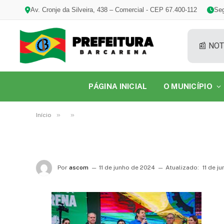
Av. Cronje da Silveira, 438 – Comercial - CEP 67.400-112
Seg
📰 NOT
PÁGINA INICIAL
O MUNICÍPIO
»
»
Início
Por
ascom
11 de junho de 2024
Atualizado:
11 de j