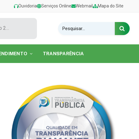
Ouvidoria
Serviços Online
Webmail
Mapa do Site
Show de Tarcísio do Acordeon encerra o Festival de Verão 2026 na Praia do Caripi
ENDIMENTO
TRANSPARÊNCIA